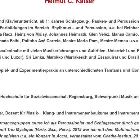
Helmut C. Kaiser
nd Klavierunterricht, ab 11 Jahren Schlagzeug-, Pauken- und Percussionun
Fortbildungen im Bereich Rhythmus – und Percussion, u.a. bei Reinhard 
 Racz, Heinz von Moisy, Johannes Heimrath, Glen Velez, Mansa Camio,
mada Fathi, Patinho Axé Correia, Mestre Mario Pam, Mestre Memeu u.v.a.
ufenthalte mit vielen Musikerfahrungen und Auftritten. Unterricht und
F
 und Luxor), Sri Lanka, Marokko (Marrakesch und Essaouira) und Brasil
 Spiel- und Experimentierpraxis an unterschiedlichsten Tamtams und G
 Hochschule für Sozialwissenschaft Regensburg, Schwerpunkt Musik u
siker, Dozent für Musik- , Klang- und Instrumentenbaukurse und Instrumen
rmancegruppen tourte ich als Percussionist und Schlagzeuger durch ga
 Trio Mystique (Harfe, Sax., Perc.). 2013 war ich mit dem Multiinstrum
 spielten u.a. ein Konzert in Accra, veranstaltet vom Goethe-Institut. 2