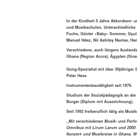
In der Kindheit 5 Jahre Akkordeon- u
und Musikschulen. Unterschiedliche 
Fuchs, Günter »Baby« Sommer, Gyula
Manuel Hdez, Nii Ashitey Nsotse, Ha
Verschiedene, auch längere Auslandsa
Ghana (Region Accra), Ägypten (Sinai
Gong-Spezialist mit über 30jähriger
Peter Hess
Instrumentenbautätigkeit seit 1976.
Studium der Sozialpädagogik an der
Burger (Diplom mit Auszeichnung).
Seit 1992 freiberuflich tätig als Mu
„Mit verschiedenen Musik- und Perfo
Omnibus mit Lirum Larum und 2000 mit
Konzert- und Musikreise in Ghana. Wir