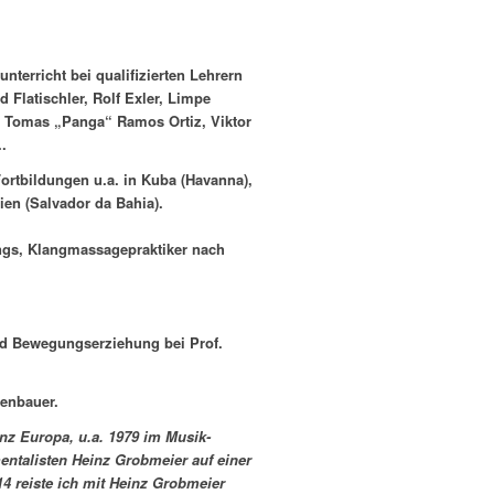
terricht bei qualifizierten Lehrern
Flatischler, Rolf Exler, Limpe
 Tomas „Panga“ Ramos Ortiz, Viktor
.
ortbildungen u.a. in Kuba (Havanna),
ien (Salvador da Bahia).
ongs, Klangmassagepraktiker nach
nd Bewegungserziehung bei Prof.
tenbauer.
nz Europa, u.a. 1979 im Musik-
entalisten Heinz Grobmeier auf einer
014 reiste ich mit Heinz Grobmeier