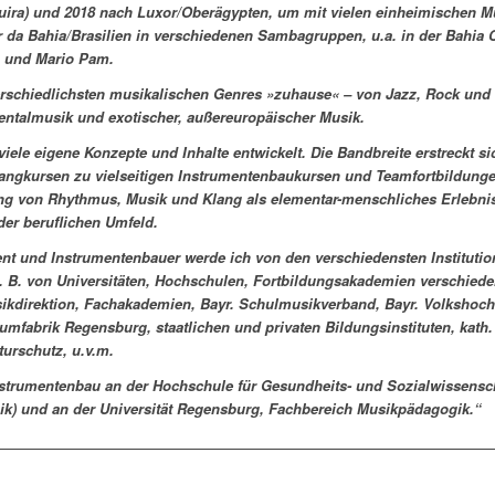
ira) und 2018 nach Luxor/Oberägypten, um mit vielen einheimischen Mu
r da Bahia/Brasilien in verschiedenen Sambagruppen, u.a. in der Bahia 
 und Mario Pam.
nterschiedlichsten musikalischen Genres »zuhause« – von Jazz, Rock und
ntalmusik und exotischer, außereuropäischer Musik.
viele eigene Konzepte und Inhalte entwickelt. Die Bandbreite erstreckt 
ngkursen zu vielseitigen Instrumentenbaukursen und Teamfortbildungen
ng von Rhythmus, Musik und Klang als elementar-menschliches Erlebnis
der beruflichen Umfeld.
ozent und Instrumentenbauer werde ich von den verschiedensten Instituti
z. B. von Universitäten, Hochschulen, Fortbildungsakademien verschied
ikdirektion, Fachakademien, Bayr. Schulmusikverband, Bayr. Volkshoc
fabrik Regensburg, staatlichen und privaten Bildungsinstituten, kath. 
turschutz, u.v.m.
nstrumentenbau an der Hochschule für Gesundheits- und Sozialwissens
ik) und an der Universität Regensburg, Fachbereich Musikpädagogik.“