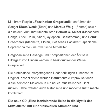
Mit ihrem Projekt
„Faszination Gregorianik“
entführen die
Sänger
Klaus Wenk
(Tenor) und
Marcus Weigl
(Bariton) sowie
die beiden Multi-Instrumentalisten
Helmut C. Kaiser
(Monochord,
Gongs, Steel-Drum, Shruti, Xylophon, Basstrommel) und
Heinz
Grobmeier
(Klarinette, Flöten, Gotisches Hackbrett, spanische
Sopranschalmei) ins mystische Mittelalter.
Gregorianische Gesänge und Kompositionen der Äbtissin
Hildegard von Bingen werden in beeindruckender Weise
interpretiert.
Die professionell vorgetragenen Lieder erklingen zunächst im
Original, anschließend werden instrumentale Improvisationen
diese zeitlosen Melodien in ein neues musikalisches Licht
rücken. Dabei werden auch historische und moderne Instrumente
kombiniert.
Die neue CD „Eine faszinierende Reise in die Mystik des
Mittelalters“ mit eindrucksvollen Stimmen und